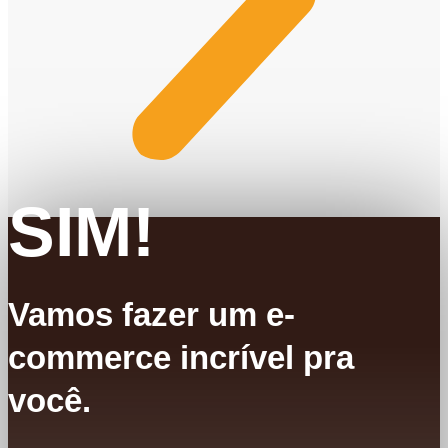
SIM!
Vamos fazer um e-
commerce incrível pra
você.