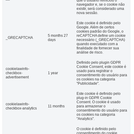
que o usuário reiniciou o
navegador e, se o cookie não
existir, será considerado uma
nova sessão.
Este cookie é definido pelo
Google. Além de certos
cookies padrão do Google, o
5 months 27
reCAPTCHA define um cookie
_GRECAPTCHA
days
necessário (_GRECAPTCHA)
quando executado com a
finalidade de fornecer sua
análise de risco.
Definido pelo plugin GDPR
Cookie Consent, este cookie é
cookielawinfo-
usado para registrar o
checkbox-
1 year
consentimento do usuário para
advertisement
os cookies na categoria
"Publicidade".
Este cookie é definido pelo
plug-in GDPR Cookie
Consent. O cookie é usado
cookielawinfo-
11 months
para armazenar o
checkbox-analytics
consentimento do usuário para
os cookies na categoria
"Analytics".
O cookie é definido pelo
consentimento do cookie