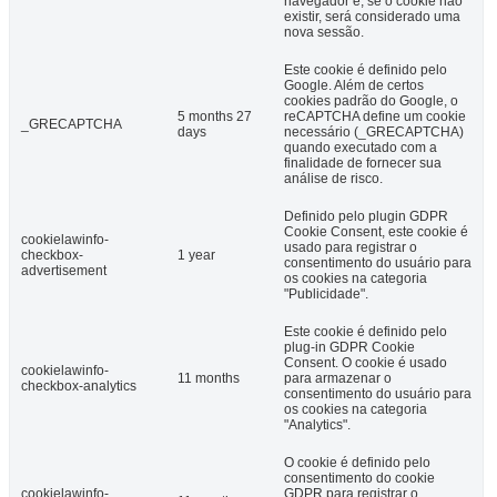
navegador e, se o cookie não
existir, será considerado uma
nova sessão.
Este cookie é definido pelo
Google. Além de certos
cookies padrão do Google, o
5 months 27
reCAPTCHA define um cookie
_GRECAPTCHA
days
necessário (_GRECAPTCHA)
quando executado com a
finalidade de fornecer sua
análise de risco.
Definido pelo plugin GDPR
Cookie Consent, este cookie é
cookielawinfo-
usado para registrar o
checkbox-
1 year
consentimento do usuário para
advertisement
os cookies na categoria
"Publicidade".
Este cookie é definido pelo
plug-in GDPR Cookie
Consent. O cookie é usado
cookielawinfo-
11 months
para armazenar o
checkbox-analytics
consentimento do usuário para
os cookies na categoria
"Analytics".
O cookie é definido pelo
consentimento do cookie
cookielawinfo-
GDPR para registrar o