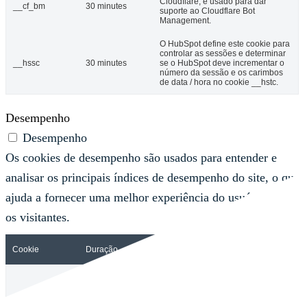
Cloudflare, é usado para dar
__cf_bm
30 minutes
suporte ao Cloudflare Bot
Management.
O HubSpot define este cookie para
controlar as sessões e determinar
__hssc
30 minutes
se o HubSpot deve incrementar o
número da sessão e os carimbos
de data / hora no cookie __hstc.
Desempenho
Desempenho
Os cookies de desempenho são usados ​​para entender e
analisar os principais índices de desempenho do site, o que
ajuda a fornecer uma melhor experiência do usuário para
os visitantes.
Cookie
Duração
Descrição
Este cookie é definido pelo Google
Analytics e é usado para distinguir
usuários e sessões. O cookie é
criado quando a biblioteca