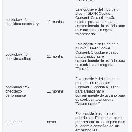
Este cookie é definido pelo
plug-in GDPR Cookie
Consent. Os cookies são
cookielawinfo-
11 months
usados ​​para armazenar o
checkbox-necessary
consentimento do usuário para
os cookies na categoria
"Necessário".
Este cookie é definido pelo
plug-in GDPR Cookie
Consent. O cookie é usado
cookielawinfo-
11 months
para armazenar o
checkbox-others
consentimento do usuário para
os cookies na categoria
"Outros".
Este cookie é definido pelo
plug-in GDPR Cookie
cookielawinfo-
Consent. O cookie é usado
checkbox-
11 months
para armazenar o
performance
consentimento do usuário para
os cookies na categoria
"Desempenho".
Este cookie é usado pelo
próprio site. Ele permite que o
elementor
never
proprietário do site implemente
ou altere o conteúdo do site
em tempo real.