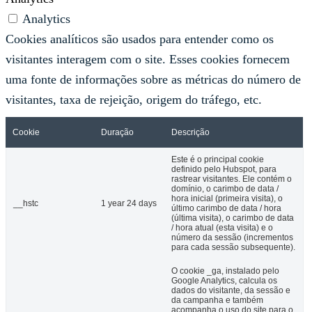
Analytics
Cookies analíticos são usados ​​para entender como os
visitantes interagem com o site. Esses cookies fornecem
uma fonte de informações sobre as métricas do número de
visitantes, taxa de rejeição, origem do tráfego, etc.
Cookie
Duração
Descrição
Este é o principal cookie
definido pelo Hubspot, para
rastrear visitantes. Ele contém o
domínio, o carimbo de data /
hora inicial (primeira visita), o
__hstc
1 year 24 days
último carimbo de data / hora
(última visita), o carimbo de data
/ hora atual (esta visita) e o
número da sessão (incrementos
para cada sessão subsequente).
O cookie _ga, instalado pelo
Google Analytics, calcula os
dados do visitante, da sessão e
da campanha e também
acompanha o uso do site para o