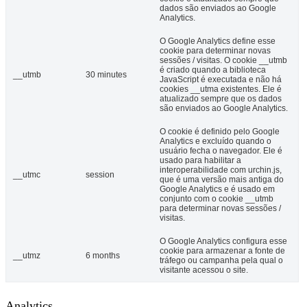
dados são enviados ao Google
Analytics.
O Google Analytics define esse
cookie para determinar novas
sessões / visitas. O cookie __utmb
é criado quando a biblioteca
__utmb
30 minutes
JavaScript é executada e não há
cookies __utma existentes. Ele é
atualizado sempre que os dados
são enviados ao Google Analytics.
O cookie é definido pelo Google
Analytics e excluído quando o
usuário fecha o navegador. Ele é
usado para habilitar a
interoperabilidade com urchin.js,
__utmc
session
que é uma versão mais antiga do
Google Analytics e é usado em
conjunto com o cookie __utmb
para determinar novas sessões /
visitas.
O Google Analytics configura esse
cookie para armazenar a fonte de
__utmz
6 months
tráfego ou campanha pela qual o
visitante acessou o site.
Analytics