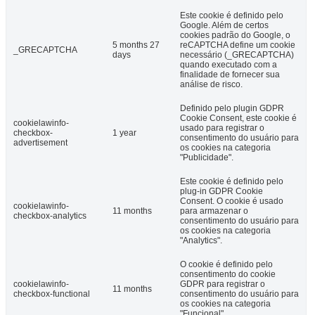
Este cookie é definido pelo
Google. Além de certos
cookies padrão do Google, o
5 months 27
reCAPTCHA define um cookie
_GRECAPTCHA
days
necessário (_GRECAPTCHA)
quando executado com a
finalidade de fornecer sua
análise de risco.
Definido pelo plugin GDPR
Cookie Consent, este cookie é
cookielawinfo-
usado para registrar o
checkbox-
1 year
consentimento do usuário para
advertisement
os cookies na categoria
"Publicidade".
Este cookie é definido pelo
plug-in GDPR Cookie
Consent. O cookie é usado
cookielawinfo-
11 months
para armazenar o
checkbox-analytics
consentimento do usuário para
os cookies na categoria
"Analytics".
O cookie é definido pelo
consentimento do cookie
cookielawinfo-
GDPR para registrar o
11 months
checkbox-functional
consentimento do usuário para
os cookies na categoria
"Funcional".