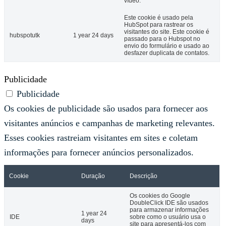
vídeo.
Este cookie é usado pela
HubSpot para rastrear os
visitantes do site. Este cookie é
hubspotutk
1 year 24 days
passado para o Hubspot no
envio do formulário e usado ao
desfazer duplicata de contatos.
Publicidade
Publicidade
Os cookies de publicidade são usados ​​para fornecer aos
visitantes anúncios e campanhas de marketing relevantes.
Esses cookies rastreiam visitantes em sites e coletam
informações para fornecer anúncios personalizados.
Cookie
Duração
Descrição
Os cookies do Google
DoubleClick IDE são usados ​​
para armazenar informações
1 year 24
IDE
sobre como o usuário usa o
days
site para apresentá-los com