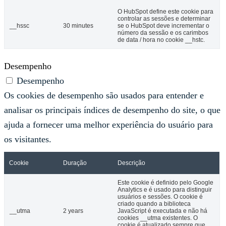
O HubSpot define este cookie para
controlar as sessões e determinar
__hssc
30 minutes
se o HubSpot deve incrementar o
número da sessão e os carimbos
de data / hora no cookie __hstc.
Desempenho
Desempenho
Os cookies de desempenho são usados ​​para entender e
analisar os principais índices de desempenho do site, o que
ajuda a fornecer uma melhor experiência do usuário para
os visitantes.
Cookie
Duração
Descrição
Este cookie é definido pelo Google
Analytics e é usado para distinguir
usuários e sessões. O cookie é
criado quando a biblioteca
__utma
2 years
JavaScript é executada e não há
cookies __utma existentes. O
cookie é atualizado sempre que