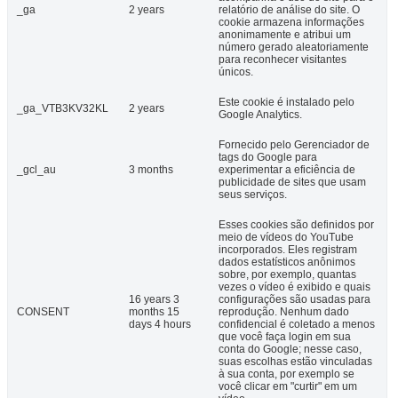
_ga
2 years
relatório de análise do site. O
cookie armazena informações
anonimamente e atribui um
número gerado aleatoriamente
para reconhecer visitantes
únicos.
Este cookie é instalado pelo
_ga_VTB3KV32KL
2 years
Google Analytics.
Fornecido pelo Gerenciador de
tags do Google para
_gcl_au
3 months
experimentar a eficiência de
publicidade de sites que usam
seus serviços.
Esses cookies são definidos por
meio de vídeos do YouTube
incorporados. Eles registram
dados estatísticos anônimos
sobre, por exemplo, quantas
vezes o vídeo é exibido e quais
16 years 3
configurações são usadas para
CONSENT
months 15
reprodução. Nenhum dado
days 4 hours
confidencial é coletado a menos
que você faça login em sua
conta do Google; nesse caso,
suas escolhas estão vinculadas
à sua conta, por exemplo se
você clicar em "curtir" em um