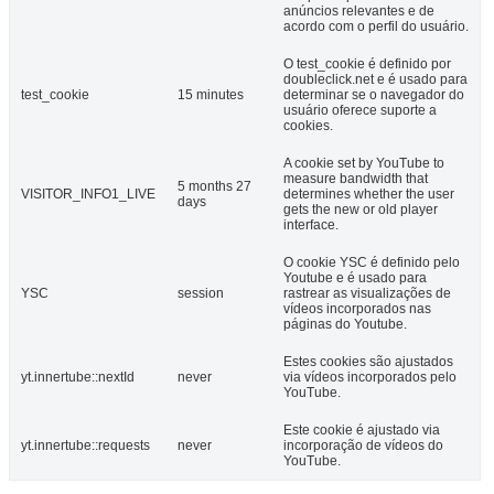
anúncios relevantes e de
acordo com o perfil do usuário.
O test_cookie é definido por
doubleclick.net e é usado para
test_cookie
15 minutes
determinar se o navegador do
usuário oferece suporte a
cookies.
A cookie set by YouTube to
measure bandwidth that
5 months 27
VISITOR_INFO1_LIVE
determines whether the user
days
gets the new or old player
interface.
O cookie YSC é definido pelo
Youtube e é usado para
YSC
session
rastrear as visualizações de
vídeos incorporados nas
páginas do Youtube.
Estes cookies são ajustados
yt.innertube::nextId
never
via vídeos incorporados pelo
YouTube.
Este cookie é ajustado via
yt.innertube::requests
never
incorporação de vídeos do
YouTube.