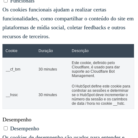
Funcionais
Os cookies funcionais ajudam a realizar certas
funcionalidades, como compartilhar o conteúdo do site em
plataformas de mídia social, coletar feedbacks e outros
recursos de terceiros.
Cookie
Duração
Descrição
Este cookie, definido pelo
Cloudflare, é usado para dar
__cf_bm
30 minutes
suporte ao Cloudflare Bot
Management.
O HubSpot define este cookie para
controlar as sessões e determinar
__hssc
30 minutes
se o HubSpot deve incrementar o
número da sessão e os carimbos
de data / hora no cookie __hstc.
Desempenho
Desempenho
Os cookies de desempenho são usados ​​para entender e