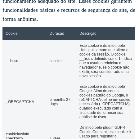
funcionamento adequado do site. Esses cookies garantem
funcionalidades básicas e recursos de segurança do site, de
forma anônima.
Cookie
Duração
Descrição
Este cookie é definido pelo
Hubspot sempre que altera o
cookie da sessão. O cookie
__hssrc definido como 1 indica
__hssrc
session
que o usuário reiniciou o
navegador e, se o cookie não
existir, será considerado uma
nova sessão.
Este cookie é definido pelo
Google. Além de certos
cookies padrão do Google, o
5 months 27
reCAPTCHA define um cookie
_GRECAPTCHA
days
necessário (_GRECAPTCHA)
quando executado com a
finalidade de fornecer sua
análise de risco.
Definido pelo plugin GDPR
Cookie Consent, este cookie é
cookielawinfo-
usado para registrar o
checkbox-
1 year