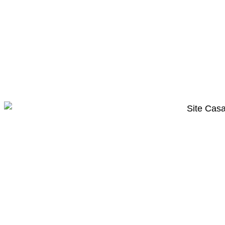
Criação de loja virtual
para Casa das
Leggings