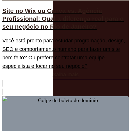
Site no Wix ou Canva vs. Agência
Profissional: Qual a diferença real para o
seu negócio no Rio de Janeiro?
Você está pronto para estudar programação, design,
SEO e comportamento humano para fazer um site
bem feito? Ou prefere contratar uma equipe
especialista e focar no seu negócio?
Saiba mais