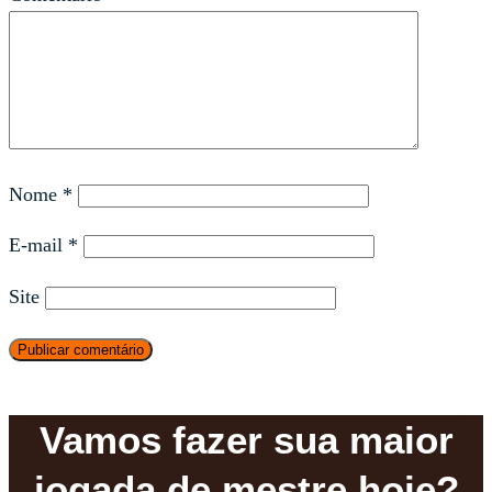
Nome
*
E-mail
*
Site
Vamos fazer sua maior
jogada de mestre hoje?