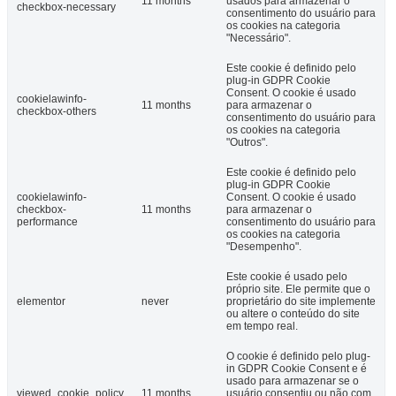
11 months
usados ​​para armazenar o
checkbox-necessary
consentimento do usuário para
os cookies na categoria
"Necessário".
Este cookie é definido pelo
plug-in GDPR Cookie
Consent. O cookie é usado
cookielawinfo-
11 months
para armazenar o
checkbox-others
consentimento do usuário para
os cookies na categoria
"Outros".
Este cookie é definido pelo
plug-in GDPR Cookie
cookielawinfo-
Consent. O cookie é usado
checkbox-
11 months
para armazenar o
performance
consentimento do usuário para
os cookies na categoria
"Desempenho".
Este cookie é usado pelo
próprio site. Ele permite que o
elementor
never
proprietário do site implemente
ou altere o conteúdo do site
em tempo real.
O cookie é definido pelo plug-
in GDPR Cookie Consent e é
usado para armazenar se o
viewed_cookie_policy
11 months
usuário consentiu ou não com