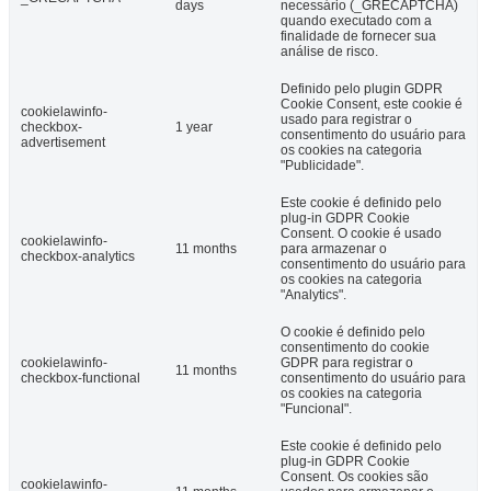
days
necessário (_GRECAPTCHA)
quando executado com a
finalidade de fornecer sua
análise de risco.
Definido pelo plugin GDPR
Cookie Consent, este cookie é
cookielawinfo-
usado para registrar o
checkbox-
1 year
consentimento do usuário para
advertisement
os cookies na categoria
"Publicidade".
Este cookie é definido pelo
plug-in GDPR Cookie
Consent. O cookie é usado
cookielawinfo-
11 months
para armazenar o
checkbox-analytics
consentimento do usuário para
os cookies na categoria
"Analytics".
O cookie é definido pelo
consentimento do cookie
cookielawinfo-
GDPR para registrar o
11 months
checkbox-functional
consentimento do usuário para
os cookies na categoria
"Funcional".
Este cookie é definido pelo
plug-in GDPR Cookie
Consent. Os cookies são
cookielawinfo-