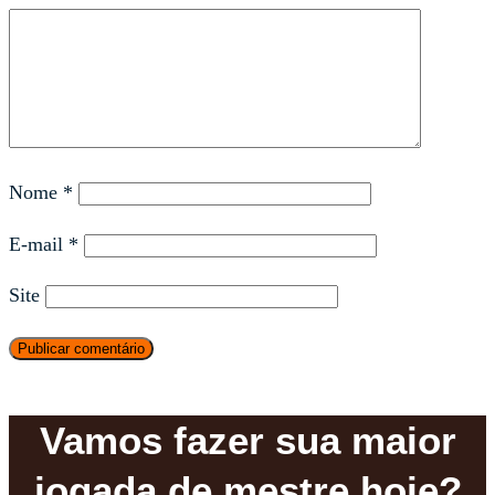
Nome
*
E-mail
*
Site
Vamos fazer sua maior
jogada de mestre hoje?